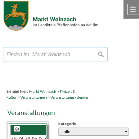
Zum Inhalt
,
zur Navigation
oder
zur Startseite
springen.
chließen
A
Schriftgröße
A
suchen
A
Sie sind hier:
Markt Wolnzach
>
Freizeit &
Kultur
>
Veranstaltungen
>
Veranstaltungskalender
Veranstaltungen
Kategorie
August 2026