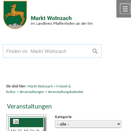
Zum Inhalt
,
zur Navigation
oder
zur Startseite
springen.
chließen
A
Schriftgröße
A
suchen
A
Sie sind hier:
Markt Wolnzach
>
Freizeit &
Kultur
>
Veranstaltungen
>
Veranstaltungskalender
Veranstaltungen
Kategorie
August 2026