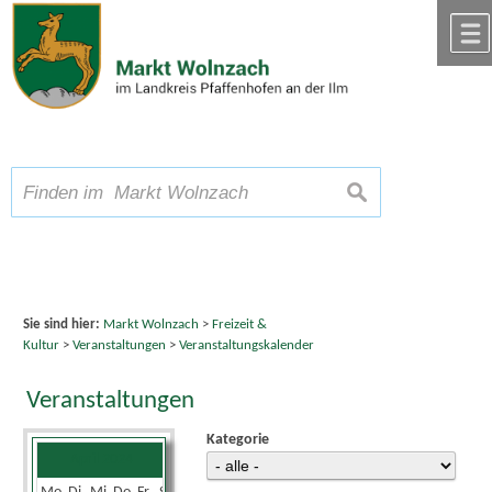
Zum Inhalt
,
zur Navigation
oder
zur Startseite
springen.
chließen
A
Schriftgröße
A
suchen
A
Sie sind hier:
Markt Wolnzach
>
Freizeit &
Kultur
>
Veranstaltungen
>
Veranstaltungskalender
Veranstaltungen
Kategorie
April 2024