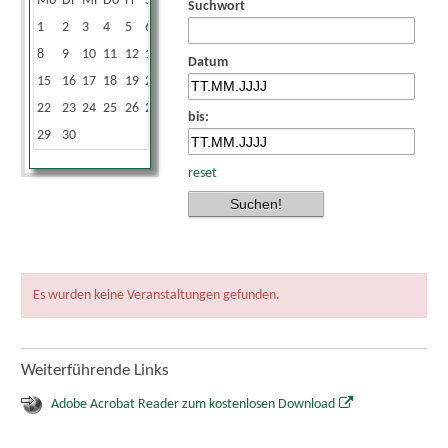
Mo
Di
Mi
Do
Fr
Sa
So
Suchwort
1
2
3
4
5
6
7
8
9
10
11
12
13
14
Datum
15
16
17
18
19
20
21
22
23
24
25
26
27
28
bis:
29
30
reset
Es wurden keine Veranstaltungen gefunden.
Weiterführende Links
Adobe Acrobat Reader zum kostenlosen Download