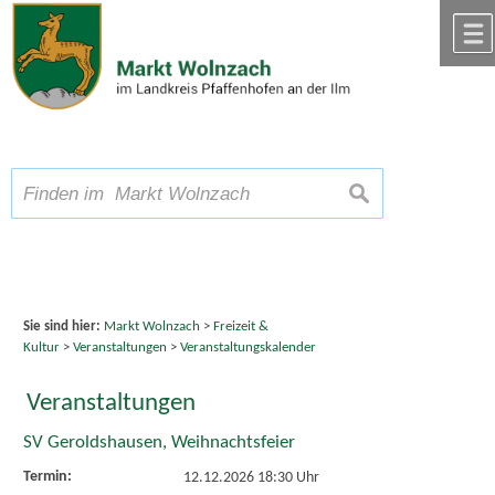
Zum Inhalt
,
zur Navigation
oder
zur Startseite
springen.
chließen
A
Schriftgröße
A
suchen
A
Sie sind hier:
Markt Wolnzach
>
Freizeit &
Kultur
>
Veranstaltungen
>
Veranstaltungskalender
Veranstaltungen
SV Geroldshausen, Weihnachtsfeier
Termin:
12.12.2026 18:30 Uhr