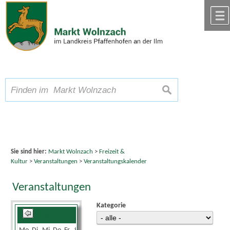
Zum Inhalt
,
zur Navigation
oder
zur Startseite
springen.
chließen
A
Schriftgröße
A
suchen
A
Sie sind hier:
Markt Wolnzach
>
Freizeit &
Kultur
>
Veranstaltungen
>
Veranstaltungskalender
Veranstaltungen
Kategorie
August 2026