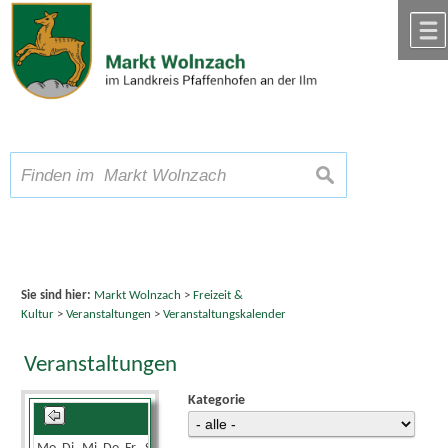
Zum Inhalt
,
zur Navigation
oder
zur Startseite
springen.
chließen
A
Schriftgröße
A
suchen
A
Sie sind hier:
Markt Wolnzach
>
Freizeit &
Kultur
>
Veranstaltungen
>
Veranstaltungskalender
Veranstaltungen
Kategorie
August 2026