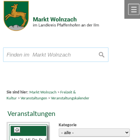
Zum Inhalt
,
zur Navigation
oder
zur Startseite
springen.
chließen
A
Schriftgröße
A
suchen
A
Sie sind hier:
Markt Wolnzach
>
Freizeit &
Kultur
>
Veranstaltungen
>
Veranstaltungskalender
Veranstaltungen
Kategorie
August 2026