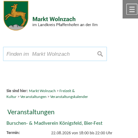
Zum Inhalt
,
zur Navigation
oder
zur Startseite
springen.
chließen
A
Schriftgröße
A
suchen
A
Sie sind hier:
Markt Wolnzach
>
Freizeit &
Kultur
>
Veranstaltungen
>
Veranstaltungskalender
Veranstaltungen
Burschen- & Madlverein Königsfeld, Bier-Fest
Termin:
22.08.2026 von 18:00
bis 22:00 Uhr