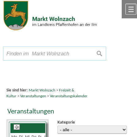
Zum Inhalt
,
zur Navigation
oder
zur Startseite
springen.
chließen
A
Schriftgröße
A
suchen
A
Sie sind hier:
Markt Wolnzach
>
Freizeit &
Kultur
>
Veranstaltungen
>
Veranstaltungskalender
Veranstaltungen
Kategorie
August 2026