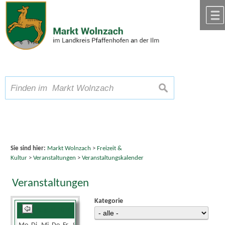
Zum Inhalt
,
zur Navigation
oder
zur Startseite
springen.
chließen
A
Schriftgröße
A
suchen
A
Sie sind hier:
Markt Wolnzach
>
Freizeit &
Kultur
>
Veranstaltungen
>
Veranstaltungskalender
Veranstaltungen
Kategorie
August 2026