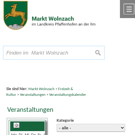
Zum Inhalt
,
zur Navigation
oder
zur Startseite
springen.
chließen
A
Schriftgröße
A
suchen
A
Sie sind hier:
Markt Wolnzach
>
Freizeit &
Kultur
>
Veranstaltungen
>
Veranstaltungskalender
Veranstaltungen
Kategorie
August 2026