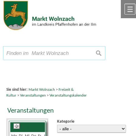
Zum Inhalt
,
zur Navigation
oder
zur Startseite
springen.
chließen
A
Schriftgröße
A
suchen
A
Sie sind hier:
Markt Wolnzach
>
Freizeit &
Kultur
>
Veranstaltungen
>
Veranstaltungskalender
Veranstaltungen
Kategorie
August 2026