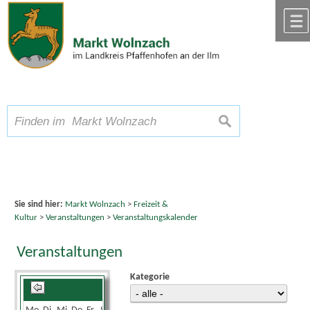
Zum Inhalt
,
zur Navigation
oder
zur Startseite
springen.
chließen
A
Schriftgröße
A
suchen
A
Sie sind hier:
Markt Wolnzach
>
Freizeit &
Kultur
>
Veranstaltungen
>
Veranstaltungskalender
Veranstaltungen
Kategorie
August 2026