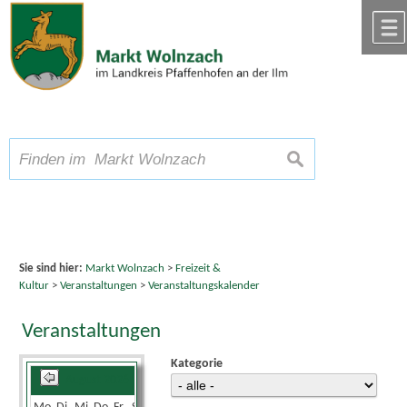
Zum Inhalt
,
zur Navigation
oder
zur Startseite
springen.
chließen
A
Schriftgröße
A
suchen
A
Sie sind hier:
Markt Wolnzach
>
Freizeit &
Kultur
>
Veranstaltungen
>
Veranstaltungskalender
Veranstaltungen
Kategorie
August 2026