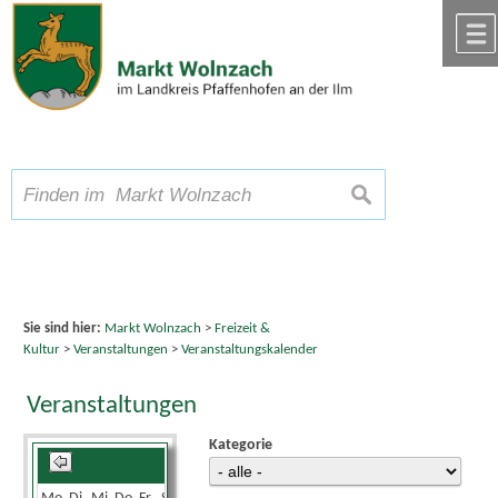
Zum Inhalt
,
zur Navigation
oder
zur Startseite
springen.
chließen
A
Schriftgröße
A
suchen
A
Sie sind hier:
Markt Wolnzach
>
Freizeit &
Kultur
>
Veranstaltungen
>
Veranstaltungskalender
Veranstaltungen
Kategorie
August 2026